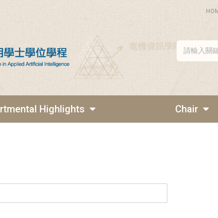
HO
rtmental Highlights
Chair