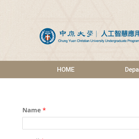
HOME
Depa
Name
*
P
E